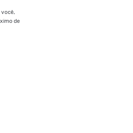
 você,
áximo de