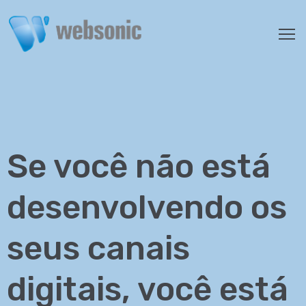
SERVIÇOS
ORÇAMENTO
PORTFÓLIO
CLIENTES
Se você não está
SOBRE
NÓS
desenvolvendo os
FALE
CONOSCO
seus canais
digitais, você está