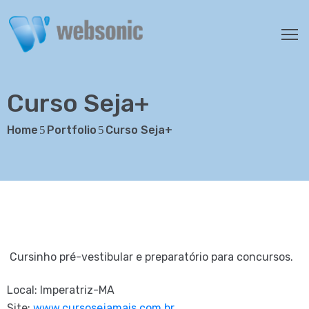
SERVIÇOS
ORÇAMENTO
Curso Seja+
PORTFÓLIO
Home
Portfolio
Curso Seja+
CLIENTES
SOBRE
NÓS
FALE
CONOSCO
Cursinho pré-vestibular e preparatório para concursos.
Local: Imperatriz-MA
Site:
www.cursosejamais.com.br