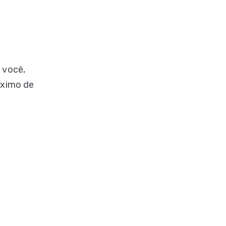
 você,
áximo de