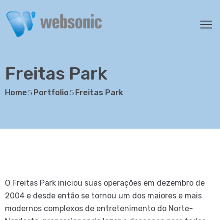
SERVIÇOS
ORÇAMENTO
Freitas Park
PORTFÓLIO
Home
Portfolio
Freitas Park
CLIENTES
SOBRE
NÓS
FALE
CONOSCO
O Freitas Park iniciou suas operações em dezembro de
2004 e desde então se tornou um dos maiores e mais
modernos complexos de entretenimento do Norte-